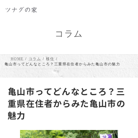
コ
ナ
ン
ビ
テ
ゲ
ン
ー
ツ
シ
へ
ョ
コラム
ス
ン
キ
に
ッ
移
プ
動
HOME
コラム
移住
亀山市ってどんなところ？三重県在住者からみた亀山市の魅力
亀山市ってどんなところ？三
重県在住者からみた亀山市の
魅力